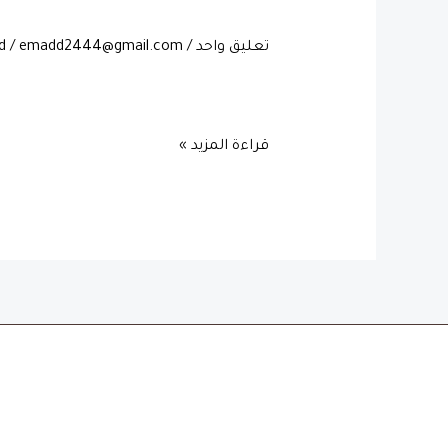
world!
تعليق واحد
/
emadd2444@gmail.com
/
d
ost. Edit or delete it, then start writing!
قراءة المزيد »