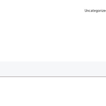
Uncategorize
Welcome to WordPress. This is your first p